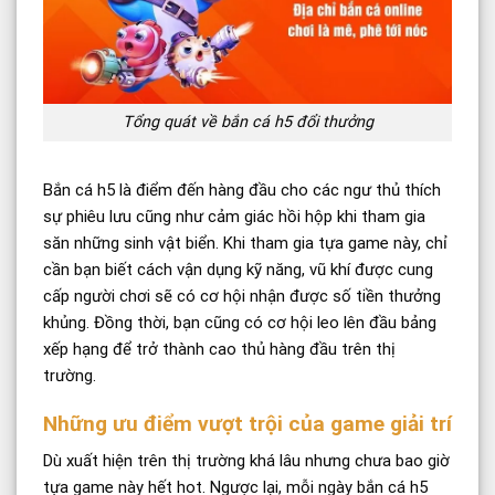
Tổng quát về bắn cá h5 đổi thưởng
Bắn cá h5 là điểm đến hàng đầu cho các ngư thủ thích
sự phiêu lưu cũng như cảm giác hồi hộp khi tham gia
săn những sinh vật biển. Khi tham gia tựa game này, chỉ
cần bạn biết cách vận dụng kỹ năng, vũ khí được cung
cấp người chơi sẽ có cơ hội nhận được số tiền thưởng
khủng. Đồng thời, bạn cũng có cơ hội leo lên đầu bảng
xếp hạng để trở thành cao thủ hàng đầu trên thị
trường.
Những ưu điểm vượt trội của game giải trí
Dù xuất hiện trên thị trường khá lâu nhưng chưa bao giờ
tựa game này hết hot. Ngược lại, mỗi ngày bắn cá h5