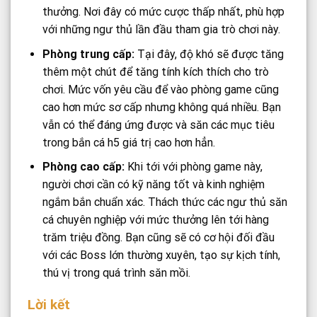
thưởng. Nơi đây có mức cược thấp nhất, phù hợp
với những ngư thủ lần đầu tham gia trò chơi này.
Phòng trung cấp:
Tại đây, độ khó sẽ được tăng
thêm một chút để tăng tính kích thích cho trò
chơi. Mức vốn yêu cầu để vào phòng game cũng
cao hơn mức sơ cấp nhưng không quá nhiều. Bạn
vẫn có thể đáng ứng được và săn các mục tiêu
trong bắn cá h5 giá trị cao hơn hẳn.
Phòng cao cấp:
Khi tới với phòng game này,
người chơi cần có kỹ năng tốt và kinh nghiệm
ngắm bắn chuẩn xác. Thách thức các ngư thủ săn
cá chuyên nghiệp với mức thưởng lên tới hàng
trăm triệu đồng. Bạn cũng sẽ có cơ hội đối đầu
với các Boss lớn thường xuyên, tạo sự kịch tính,
thú vị trong quá trình săn mồi.
Lời kết