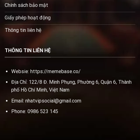
Chính sách bảo mật
Giấy phép hoạt động
Thông tin liên hệ
THÔNG TIN LIÊN HỆ
Websie:
https://memebase.co/
Địa Chỉ: 122/8 Đ. Minh Phụng, Phường 6, Quận 6, Thành
phố Hồ Chí Minh, Việt Nam
Email:
nhatvipsocial@gmail.com
Phone: 0986 523 145