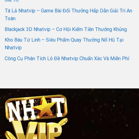
Tá Lả Nhatvip – Game Bài Đổi Thưởng Hấp Dẫn Giải Trí An
Toàn
Blackjack 3D Nhatvip – Cơ Hội Kiếm Tiền Thưởng Khủng
Kho Báu Tứ Linh – Siêu Phẩm Quay Thưởng Nổ Hũ Tại
Nhatvip
Công Cụ Phân Tích Lô Đề Nhatvip Chuẩn Xác Và Miễn Phí