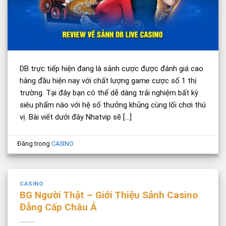
DB trực tiếp hiện đang là sảnh cược được đánh giá cao
hàng đầu hiện nay với chất lượng game cược số 1 thị
trường. Tại đây bạn có thể dễ dàng trải nghiệm bất kỳ
siêu phẩm nào với hệ số thưởng khủng cùng lối chơi thú
vị. Bài viết dưới đây Nhatvip sẽ […]
Đăng trong
CASINO
CASINO
BG Người Thật – Giới Thiệu Sảnh Casino
Đẳng Cấp Châu Á