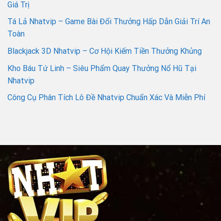
Giá Trị
Tá Lả Nhatvip – Game Bài Đổi Thưởng Hấp Dẫn Giải Trí An
Toàn
Blackjack 3D Nhatvip – Cơ Hội Kiếm Tiền Thưởng Khủng
Kho Báu Tứ Linh – Siêu Phẩm Quay Thưởng Nổ Hũ Tại
Nhatvip
Công Cụ Phân Tích Lô Đề Nhatvip Chuẩn Xác Và Miễn Phí