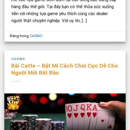
hàng đầu thế giới. Tại đây bạn có thể thỏa sức xuống
tiền với những tựa game yêu thích cùng các dealer
người thật chuyên nghiệp. Với uy tín, […]
Đăng trong
CASINO
CASINO
Bài Catte – Bật Mí Cách Chơi Cực Dễ Cho
Người Mới Bắt Đầu