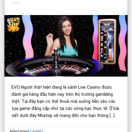
EVO Người thật hiện đang là sảnh Live Casino được
đánh giá hàng đầu hiện nay trên thị trường gambling
Việt. Tại đây bạn có thể thoải mái xuống tiền vào các
tựa game đẳng cấp như tại các sòng bạc thực tế. Ở bài
viết dưới đây Nhatvip sẽ mang đến cho bạn thông […]
Đăng trong
CASINO