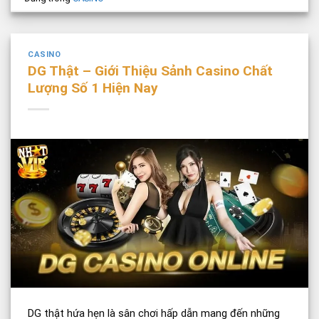
CASINO
DG Thật – Giới Thiệu Sảnh Casino Chất
Lượng Số 1 Hiện Nay
DG thật hứa hẹn là sân chơi hấp dẫn mang đến những