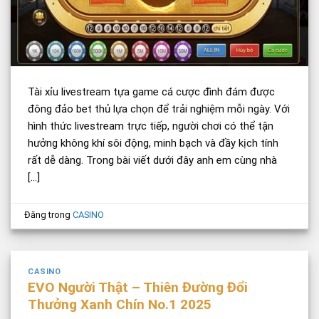
Tài xỉu livestream tựa game cá cược đình đám được
đông đảo bet thủ lựa chọn để trải nghiệm mỗi ngày. Với
hình thức livestream trực tiếp, người chơi có thể tận
hưởng không khí sôi động, minh bạch và đầy kịch tính
rất dễ dàng. Trong bài viết dưới đây anh em cùng nhà
[…]
Đăng trong
CASINO
CASINO
EVO Người Thật – Thiên Đường Đổi
Thưởng Xanh Chín No.1 2025