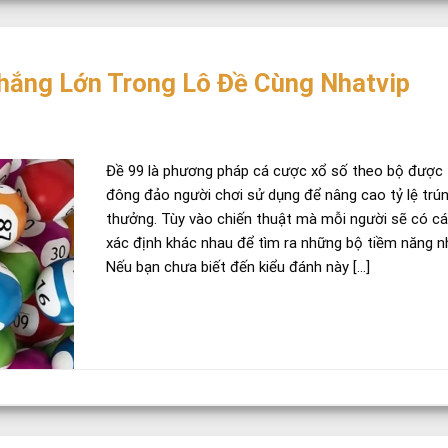
Thắng Lớn Trong Lô Đề Cùng Nhatvip
Đề 99 là phương pháp cá cược xổ số theo bộ được
đông đảo người chơi sử dụng để nâng cao tỷ lệ trú
thưởng. Tùy vào chiến thuật mà mỗi người sẽ có c
xác định khác nhau để tìm ra những bộ tiềm năng n
Nếu bạn chưa biết đến kiểu đánh này […]