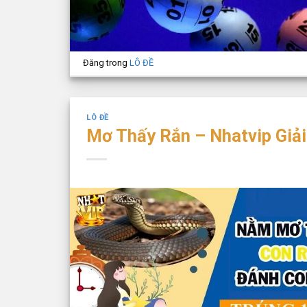
Đăng trong
LÔ ĐỀ
LÔ ĐỀ
Mơ Thấy Rắn – Nhatvip Giả