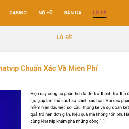
CASINO
NỔ HŨ
BẮN CÁ
LÔ ĐỀ
LÔ ĐỀ
hatvip Chuẩn Xác Và Miễn Phí
Hiện nay công cụ phân tích lô đề trở thành trợ thủ 
lực giúp bet thủ chốt số chính xác hơn. Với các phầ
mềm hiện đại, việc soi cầu, thống kê và dự đoán kết
quả trở nên đơn giản, hiệu quả mà không tốn phí. H
cùng Nhatvip khám phá những công […]