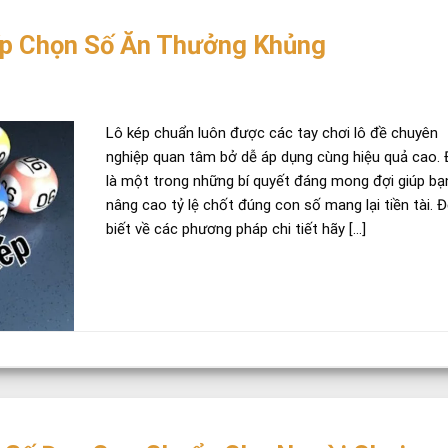
Kíp Chọn Số Ăn Thưởng Khủng
Lô kép chuẩn luôn được các tay chơi lô đề chuyên
nghiệp quan tâm bở dễ áp dụng cùng hiệu quả cao.
là một trong những bí quyết đáng mong đợi giúp bạ
nâng cao tỷ lệ chốt đúng con số mang lại tiền tài. 
biết về các phương pháp chi tiết hãy […]