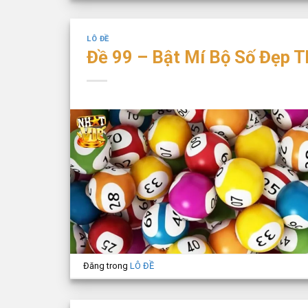
LÔ ĐỀ
Đề 99 – Bật Mí Bộ Số Đẹp 
Đăng trong
LÔ ĐỀ