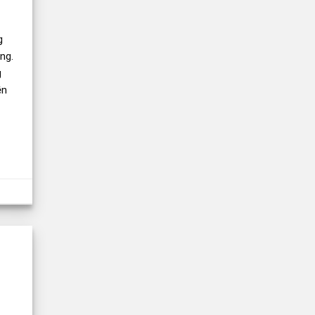
g
ng.
g
ền