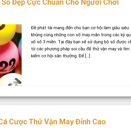
t Số Đẹp Cực Chuẩn Cho Người Chơi
Đề phát tài mang đến cho bạn cơ hội làm giàu siêu
khủng cùng những con số may mắn trong các kỳ qu
xổ số 3 miền. Tại đây bạn sẽ sử dụng bộ số được 
từ các phương pháp soi cầu để thử vận may và tìm
kiếm cơ hội săn thưởng. Để […]
 Cá Cược Thử Vận May Đỉnh Cao