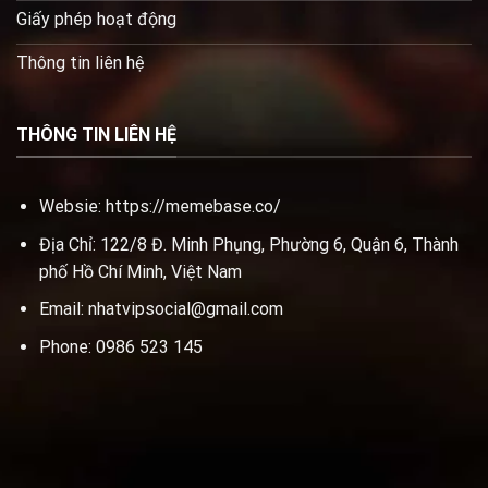
Giấy phép hoạt động
Thông tin liên hệ
THÔNG TIN LIÊN HỆ
Websie:
https://memebase.co/
Địa Chỉ: 122/8 Đ. Minh Phụng, Phường 6, Quận 6, Thành
phố Hồ Chí Minh, Việt Nam
Email:
nhatvipsocial@gmail.com
Phone: 0986 523 145