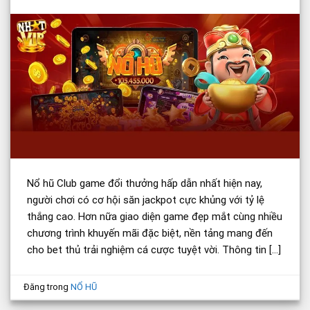
Nổ hũ Club game đổi thưởng hấp dẫn nhất hiện nay,
người chơi có cơ hội săn jackpot cực khủng với tỷ lệ
thắng cao. Hơn nữa giao diện game đẹp mắt cùng nhiều
chương trình khuyến mãi đặc biệt, nền tảng mang đến
cho bet thủ trải nghiệm cá cược tuyệt vời. Thông tin […]
Đăng trong
NỔ HŨ