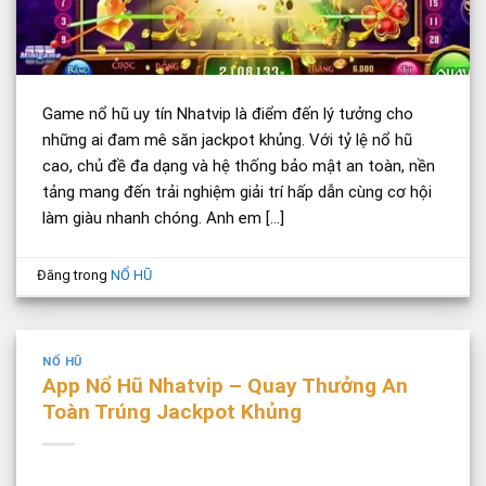
Game nổ hũ uy tín Nhatvip là điểm đến lý tưởng cho
những ai đam mê săn jackpot khủng. Với tỷ lệ nổ hũ
cao, chủ đề đa dạng và hệ thống bảo mật an toàn, nền
tảng mang đến trải nghiệm giải trí hấp dẫn cùng cơ hội
làm giàu nhanh chóng. Anh em […]
Đăng trong
NỔ HŨ
NỔ HŨ
App Nổ Hũ Nhatvip – Quay Thưởng An
Toàn Trúng Jackpot Khủng