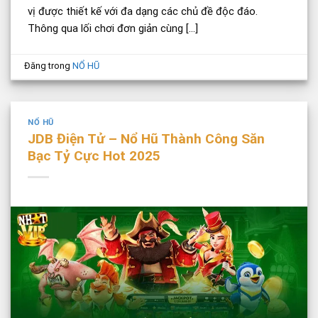
vị được thiết kế với đa dạng các chủ đề độc đáo.
Thông qua lối chơi đơn giản cùng […]
Đăng trong
NỔ HŨ
NỔ HŨ
JDB Điện Tử – Nổ Hũ Thành Công Săn
Bạc Tỷ Cực Hot 2025