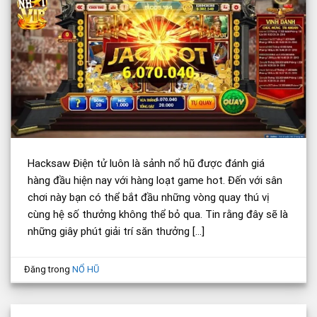
Hacksaw Điện tử luôn là sảnh nổ hũ được đánh giá
hàng đầu hiện nay với hàng loạt game hot. Đến với sân
chơi này bạn có thể bắt đầu những vòng quay thú vị
cùng hệ số thưởng không thể bỏ qua. Tin rằng đây sẽ là
những giây phút giải trí săn thưởng […]
Đăng trong
NỔ HŨ