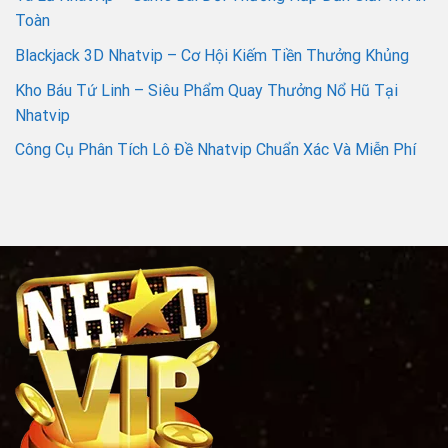
Toàn
Blackjack 3D Nhatvip – Cơ Hội Kiếm Tiền Thưởng Khủng
Kho Báu Tứ Linh – Siêu Phẩm Quay Thưởng Nổ Hũ Tại
Nhatvip
Công Cụ Phân Tích Lô Đề Nhatvip Chuẩn Xác Và Miễn Phí