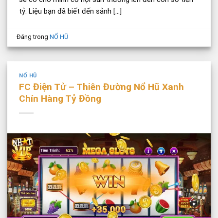
tỷ. Liệu bạn đã biết đến sảnh […]
Đăng trong
NỔ HŨ
NỔ HŨ
FC Điện Tử – Thiên Đường Nổ Hũ Xanh
Chín Hàng Tỷ Đồng