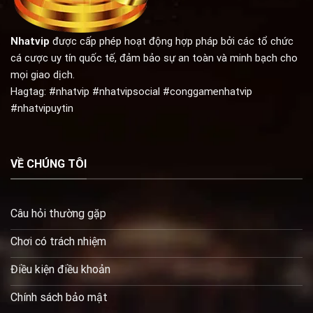
Nhatvip
được cấp phép hoạt động hợp pháp bởi các tổ chức
cá cược uy tín quốc tế, đảm bảo sự an toàn và minh bạch cho
mọi giao dịch.
Hagtag: #nhatvip #nhatvipsocial #conggamenhatvip
#nhatvipuytin
VỀ CHÚNG TÔI
Câu hỏi thường gặp
Chơi có trách nhiệm
Điều kiện điều khoản
Chính sách bảo mật