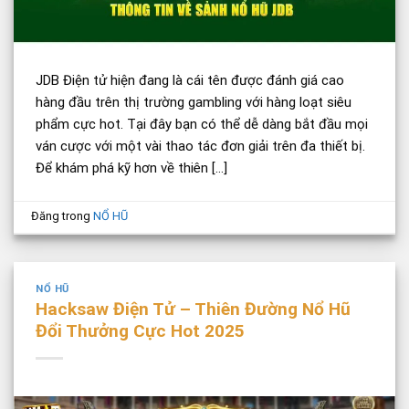
JDB Điện tử hiện đang là cái tên được đánh giá cao
hàng đầu trên thị trường gambling với hàng loạt siêu
phẩm cực hot. Tại đây bạn có thể dễ dàng bắt đầu mọi
ván cược với một vài thao tác đơn giải trên đa thiết bị.
Để khám phá kỹ hơn về thiên […]
Đăng trong
NỔ HŨ
NỔ HŨ
Hacksaw Điện Tử – Thiên Đường Nổ Hũ
Đổi Thưởng Cực Hot 2025