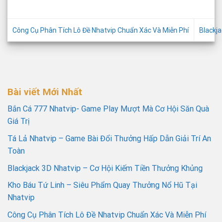
Công Cụ Phân Tích Lô Đề Nhatvip Chuẩn Xác Và Miễn Phí
Blackj
Bài viết Mới Nhất
Bắn Cá 777 Nhatvip- Game Play Mượt Mà Cơ Hội Săn Quà
Giá Trị
Tá Lả Nhatvip – Game Bài Đổi Thưởng Hấp Dẫn Giải Trí An
Toàn
Blackjack 3D Nhatvip – Cơ Hội Kiếm Tiền Thưởng Khủng
Kho Báu Tứ Linh – Siêu Phẩm Quay Thưởng Nổ Hũ Tại
Nhatvip
Công Cụ Phân Tích Lô Đề Nhatvip Chuẩn Xác Và Miễn Phí