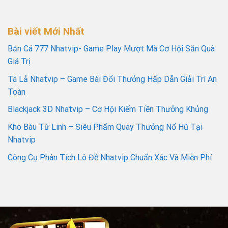
Bài viết Mới Nhất
Bắn Cá 777 Nhatvip- Game Play Mượt Mà Cơ Hội Săn Quà
Giá Trị
Tá Lả Nhatvip – Game Bài Đổi Thưởng Hấp Dẫn Giải Trí An
Toàn
Blackjack 3D Nhatvip – Cơ Hội Kiếm Tiền Thưởng Khủng
Kho Báu Tứ Linh – Siêu Phẩm Quay Thưởng Nổ Hũ Tại
Nhatvip
Công Cụ Phân Tích Lô Đề Nhatvip Chuẩn Xác Và Miễn Phí