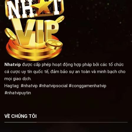
Nhatvip
được cấp phép hoạt động hợp pháp bởi các tổ chức
cá cược uy tín quốc tế, đảm bảo sự an toàn và minh bạch cho
mọi giao dịch.
Hagtag: #nhatvip #nhatvipsocial #conggamenhatvip
#nhatvipuytin
VỀ CHÚNG TÔI