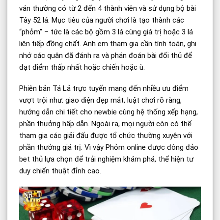
ván thường có từ 2 đến 4 thành viên và sử dụng bộ bài
Tây 52 lá. Mục tiêu của người chơi là tạo thành các
“phỏm” – tức là các bộ gồm 3 lá cùng giá trị hoặc 3 lá
liên tiếp đồng chất. Anh em tham gia cần tính toán, ghi
nhớ các quân đã đánh ra và phán đoán bài đối thủ để
đạt điểm thấp nhất hoặc chiến hoặc ù.
Phiên bản Tá Lả trực tuyến mang đến nhiều ưu điểm
vượt trội như: giao diện đẹp mắt, luật chơi rõ ràng,
hướng dẫn chi tiết cho newbie cùng hệ thống xếp hạng,
phần thưởng hấp dẫn. Ngoài ra, mọi người còn có thể
tham gia các giải đấu được tổ chức thường xuyên với
phần thưởng giá trị. Vì vậy Phỏm online được đông đảo
bet thủ lựa chọn để trải nghiệm khám phá, thể hiện tư
duy chiến thuật đỉnh cao.