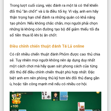
Trong lượt cuối cùng, việc đánh ra một lá có thể khiến
đối thủ “ăn chốt” và ù là điều tối kỵ. Vì vậy, anh em hãy
thận trọng hạn chế đánh ra những quân có khả năng
tạo phỏm. Nếu không chắc chắn, mọi người phải chọn
những lá không còn đường tạo bộ để giảm thiểu tối đa
số tiền thua lỗ khi bị ăn chốt.
Điều chỉnh chiến thuật đánh Tá Lả online
Có rất nhiều chiến thuật đánh Phỏm được cao thủ chia
sẻ. Tuy nhiên mọi người không nên áp dụng duy nhất
một cách chơi mà hãy quan sát phong cách của từng
đối thủ để điều chỉnh chiến thuật phù hợp nhất. Đặc
biệt anh em nên phòng thủ kỹ hơn khi đối thủ đang gần
ù, hoặc tấn công mạnh mẽ nếu có nhiều cơ hội.