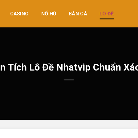
CASINO
NỔ HŨ
BẮN CÁ
LÔ ĐỀ
n Tích Lô Đề Nhatvip Chuẩn Xác