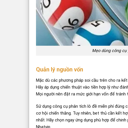
Mẹo dùng công cụ p
Quản lý nguồn vốn
Mặc dù các phương pháp soi cầu trên cho ra kế
Hãy áp dụng chiến thuật vào tiền hợp lý như đánh
Mọi người nên đặt ra mức giới hạn vốn để tránh 
Sử dụng công cụ phân tích lô đề miễn phí đúng cá
cơ hội chiến thắng. Tuy nhiên, bet thủ cần kết h
nhất. Hãy chọn ngay ứng dụng phù hợp để chinh
Nhatvip.