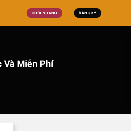
CHƠI NHANH
ĐĂNG KÝ
 Và Miễn Phí