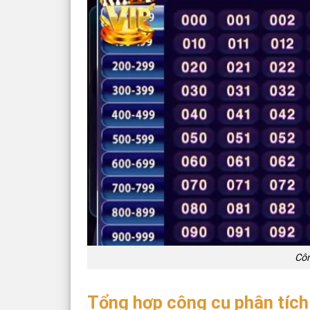
Côn
Tổng hợp công cụ phân tích 