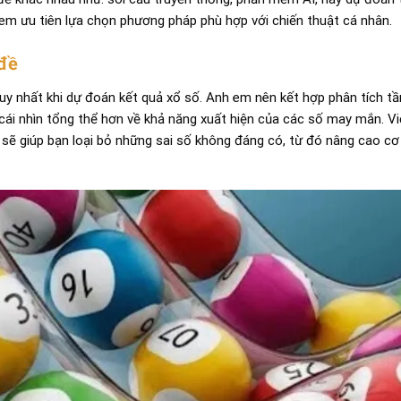
 em ưu tiên lựa chọn phương pháp phù hợp với chiến thuật cá nhân.
 đề
 nhất khi dự đoán kết quả xổ số. Anh em nên kết hợp phân tích tầ
ó cái nhìn tổng thể hơn về khả năng xuất hiện của các số may mắn. V
sẽ giúp bạn loại bỏ những sai số không đáng có, từ đó nâng cao cơ