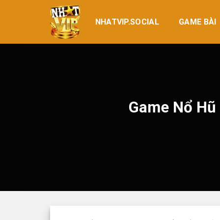
Bỏ
qua
NHATVIP.SOCIAL
GAME BÀI
nội
dung
Game Nổ Hũ 