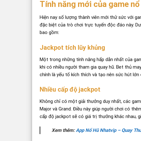
Tính năng mới của game nổ 
Hiện nay số lượng thành viên mới thử sức với gam
đặc biệt của trò chơi trực tuyến độc đáo này. Dư
bao gồm:
Jackpot tích lũy khủng
Một trong những tính năng hấp dẫn nhất của game 
khi có nhiều người tham gia quay hũ. Bet thủ ma
chính là yếu tố kích thích và tạo nên sức hút lớn
Nhiều cấp độ jackpot
Không chỉ có một giải thưởng duy nhất, các game
Major và Grand. Điều này giúp người chơi có thê
cấp độ jackpot sẽ có giá trị thưởng khác nhau, g
Xem thêm:
App Nổ Hũ Nhatvip – Quay Th