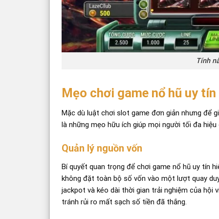
Tính n
Mẹo chơi game nổ hũ uy tín 
Mặc dù luật chơi slot game đơn giản nhưng để gi
là những mẹo hữu ích giúp mọi người tối đa hiệ
Quản lý nguồn vốn
Bí quyết quan trọng để chơi game nổ hũ uy tín hiệ
không đặt toàn bộ số vốn vào một lượt quay duy 
jackpot và kéo dài thời gian trải nghiệm của hộ
tránh rủi ro mất sạch số tiền đã thắng.