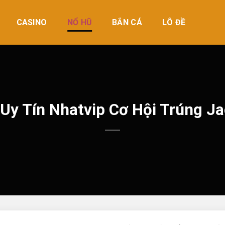
CASINO
NỔ HŨ
BẮN CÁ
LÔ ĐỀ
Uy Tín Nhatvip Cơ Hội Trúng J