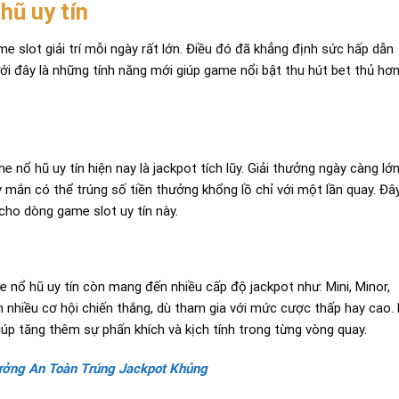
hũ uy tín
e slot giải trí mỗi ngày rất lớn. Điều đó đã khẳng định sức hấp dẫn
ới đây là những tính năng mới giúp game nổi bật thu hút bet thủ hơn
nổ hũ uy tín hiện nay là jackpot tích lũy. Giải thưởng ngày càng lớ
y mắn có thể trúng số tiền thưởng khổng lồ chỉ với một lần quay. Đâ
 cho dòng game slot uy tín này.
 nổ hũ uy tín còn mang đến nhiều cấp độ jackpot như: Mini, Minor,
m nhiều cơ hội chiến thắng, dù tham gia với mức cược thấp hay cao.
iúp tăng thêm sự phấn khích và kịch tính trong từng vòng quay.
ưởng An Toàn Trúng Jackpot Khủng