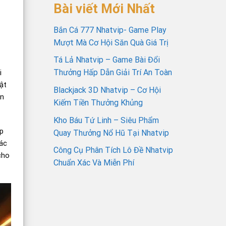
Bài viết Mới Nhất
Bắn Cá 777 Nhatvip- Game Play
Mượt Mà Cơ Hội Săn Quà Giá Trị
Tá Lả Nhatvip – Game Bài Đổi
Thưởng Hấp Dẫn Giải Trí An Toàn
i
ật
Blackjack 3D Nhatvip – Cơ Hội
ền
Kiếm Tiền Thưởng Khủng
Kho Báu Tứ Linh – Siêu Phẩm
ập
Quay Thưởng Nổ Hũ Tại Nhatvip
tác
Công Cụ Phân Tích Lô Đề Nhatvip
cho
Chuẩn Xác Và Miễn Phí