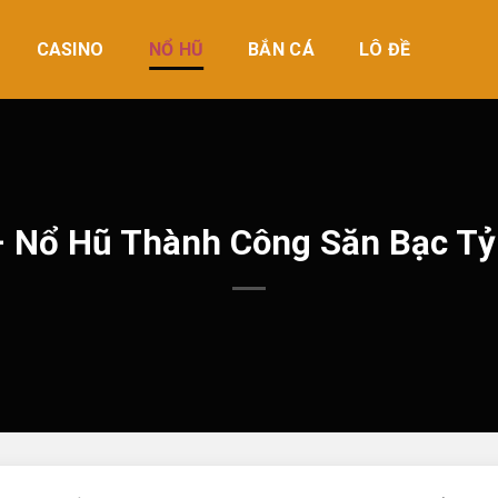
CASINO
NỔ HŨ
BẮN CÁ
LÔ ĐỀ
– Nổ Hũ Thành Công Săn Bạc Tỷ