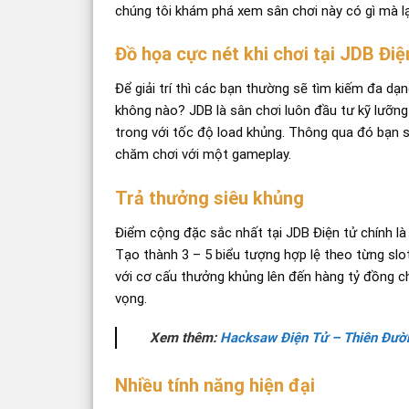
chúng tôi khám phá xem sân chơi này có gì mà lạ
Đồ họa cực nét khi chơi tại JDB Điệ
Để giải trí thì các bạn thường sẽ tìm kiếm đa d
không nào? JDB là sân chơi luôn đầu tư kỹ lưỡn
trong với tốc độ load khủng. Thông qua đó bạn
chăm chơi với một gameplay.
Trả thưởng siêu khủng
Điểm cộng đặc sắc nhất tại JDB Điện tử chính là
Tạo thành 3 – 5 biểu tượng hợp lệ theo từng slo
với cơ cấu thưởng khủng lên đến hàng tỷ đồng c
vọng.
Xem thêm:
Hacksaw Điện Tử – Thiên Đườ
Nhiều tính năng hiện đại