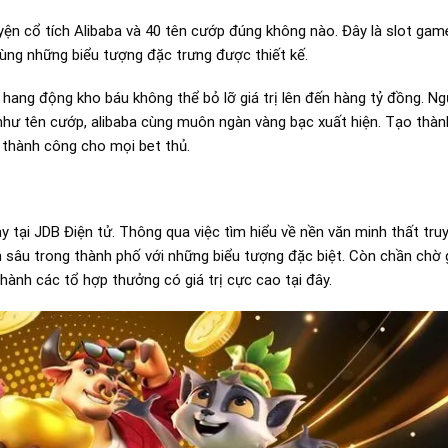
yện cổ tích Alibaba và 40 tên cướp đúng không nào. Đây là slot gam
cùng những biểu tượng đặc trưng được thiết kế.
hang động kho báu không thể bỏ lỡ giá trị lên đến hàng tỷ đồng. Ng
như tên cướp, alibaba cùng muôn ngàn vàng bạc xuất hiện. Tạo thàn
g thành công cho mọi bet thủ.
y tại JDB Điện tử. Thông qua việc tìm hiểu về nền văn minh thất tru
sâu trong thành phố với những biểu tượng đặc biệt. Còn chần chờ 
hành các tổ hợp thưởng có giá trị cực cao tại đây.