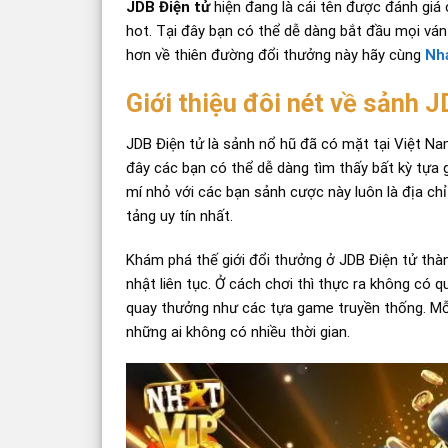
JDB Điện tử
hiện đang là cái tên được đánh giá
hot. Tại đây bạn có thể dễ dàng bắt đầu mọi ván 
hơn về thiên đường đổi thưởng này hãy cùng
Nh
Giới thiệu đôi nét về sảnh 
JDB Điện tử là sảnh nổ hũ đã có mặt tại Việt N
đây các bạn có thể dễ dàng tìm thấy bất kỳ tựa 
mí nhỏ với các bạn sảnh cược này luôn là địa chỉ
tảng uy tín nhất.
Khám phá thế giới đổi thưởng ở JDB Điện tử thà
nhật liên tục. Ở cách chơi thì thực ra không có q
quay thưởng như các tựa game truyền thống. Mỗi 
những ai không có nhiều thời gian.