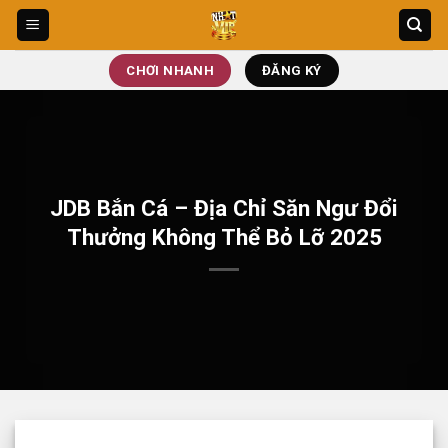
Bỏ
qua
nội
CHƠI NHANH
ĐĂNG KÝ
dung
JDB Bắn Cá – Địa Chỉ Săn Ngư Đổi
Thưởng Không Thể Bỏ Lỡ 2025