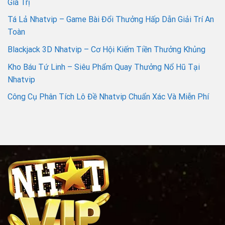
Giá Trị
Tá Lả Nhatvip – Game Bài Đổi Thưởng Hấp Dẫn Giải Trí An
Toàn
Blackjack 3D Nhatvip – Cơ Hội Kiếm Tiền Thưởng Khủng
Kho Báu Tứ Linh – Siêu Phẩm Quay Thưởng Nổ Hũ Tại
Nhatvip
Công Cụ Phân Tích Lô Đề Nhatvip Chuẩn Xác Và Miễn Phí