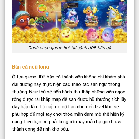
Danh sách game hot tại sảnh JDB bắn cá
Bắn cá ngũ long
Ở tựa game JDB bắn cá thành viên không chỉ khám phá
đại dương hay thực hiện các thao tác săn ngư thông
thường. Ngư thủ sẽ tiến hành thu thập những viên ngọc
rồng được rải khắp map để săn được hũ thưởng tích lũy
đầy hấp dẫn. Từ cấp độ cơ bản cho đến level khó sẽ
phù hợp để mọi tay chơi thỏa mãn đam mê thể hiện kỹ
năng. Liệu bạn có phải là người may mắn hạ gục boss
thành công để rinh kho báu.