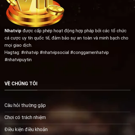
Nhatvip
được cấp phép hoạt động hợp pháp bởi các tổ chức
cá cược uy tín quốc tế, đảm bảo sự an toàn và minh bạch cho
mọi giao dịch.
Hagtag: #nhatvip #nhatvipsocial #conggamenhatvip
#nhatvipuytin
VỀ CHÚNG TÔI
Câu hỏi thường gặp
Chơi có trách nhiệm
Điều kiện điều khoản