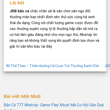
Lời kết
JDB bắn cá
chắc chắn sẽ là sân chơi săn ngư đổi
thưởng màn bạn nhất định nên thử sức cùng hệ sinh
thái đa dạng. Cùng với chất lượng game cược được đề
cao thường xuyên cùng tỷ lệ thưởng hấp dẫn sẽ mở ra
cơ hội làm giàu đáng nhớ cho mọi ngư thủ. Nhatvip tin
rằng bạn sẽ không thất vọng khi quyết định lựa chọn và
giải trí săn kho báu tại đây.
IM Thể Thao – Thiên Đường Cá Cược Trả Thưởng Xanh Chín
JDB
Bài viết Mới Nhất
Bắn Cá 777 Nhatvip- Game Play Mượt Mà Cơ Hội Săn Quà