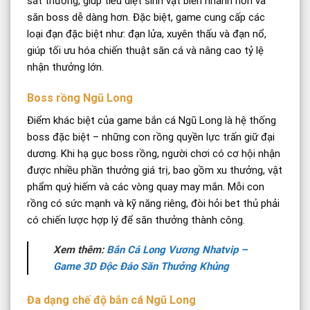
sát thương, giúp tiêu diệt sinh vật biển nhanh hơn và
săn boss dễ dàng hơn. Đặc biệt, game cung cấp các
loại đạn đặc biệt như: đạn lửa, xuyên thấu và đạn nổ,
giúp tối ưu hóa chiến thuật săn cá và nâng cao tỷ lệ
nhận thưởng lớn.
Boss rồng Ngũ Long
Điểm khác biệt của game bắn cá Ngũ Long là hệ thống
boss đặc biệt – những con rồng quyền lực trấn giữ đại
dương. Khi hạ gục boss rồng, người chơi có cơ hội nhận
được nhiều phần thưởng giá trị, bao gồm xu thưởng, vật
phẩm quý hiếm và các vòng quay may mắn. Mỗi con
rồng có sức mạnh và kỹ năng riêng, đòi hỏi bet thủ phải
có chiến lược hợp lý để săn thưởng thành công.
Xem thêm:
Bắn Cá Long Vương Nhatvip –
Game 3D Độc Đáo Săn Thưởng Khủng
Đa dạng chế độ bắn cá Ngũ Long