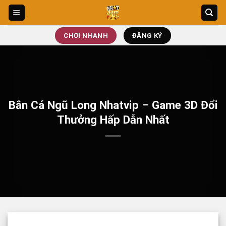
Bỏ
qua
nội
CHƠI NHANH
ĐĂNG KÝ
dung
Bắn Cá Ngũ Long Nhatvip – Game 3D Đổi
Thưởng Hấp Dẫn Nhất