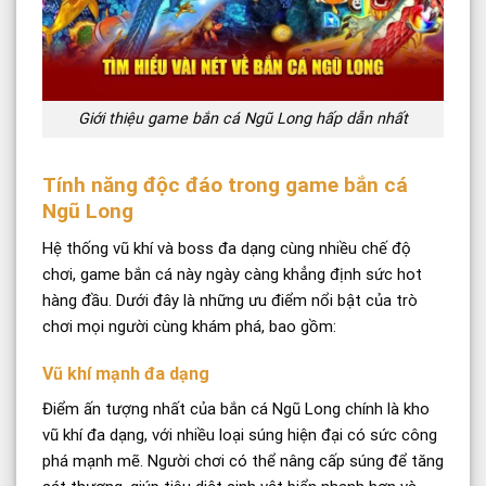
Giới thiệu game bắn cá Ngũ Long hấp dẫn nhất
Tính năng độc đáo trong game bắn cá
Ngũ Long
Hệ thống vũ khí và boss đa dạng cùng nhiều chế độ
chơi, game bắn cá này ngày càng khẳng định sức hot
hàng đầu. Dưới đây là những ưu điểm nổi bật của trò
chơi mọi người cùng khám phá, bao gồm:
Vũ khí mạnh đa dạng
Điểm ấn tượng nhất của bắn cá Ngũ Long chính là kho
vũ khí đa dạng, với nhiều loại súng hiện đại có sức công
phá mạnh mẽ. Người chơi có thể nâng cấp súng để tăng