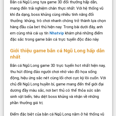
Bắn cá Ngũ Long tựa game 3D đổi thưởng hấp dẫn,
mang đến trải nghiệm chân thực nhất. Với hệ thống vũ
khí đa dạng, boss khủng cùng nhiều tính năng đổi
thưởng khủng, trò chơi nhanh chóng trở thành lựa chọn
hàng đầu của bet thủ hiện nay. Trong bài dưới đây, anh
em cùng nhà cái uy tín
Nhatvip
khám phá những điểm
đặc sắc trong game bắn cá trực tuyến độc đáo này.
Giới thiệu game bắn cá Ngũ Long hấp dẫn
nhất
Bắn cá Ngũ Long game 3D trực tuyến hot nhất hiện nay,
thu hút đông đảo người chơi nhờ vào đồ họa sống
động, hiệu ứng sắc nét cùng lối chơi cực kỳ lôi cuốn. Với
chủ đề Ngũ Long huyền bí, game mang đến thế giới đại
dương đầy màu sắc, nơi bet thủ có thể thỏa sức săn
sinh vật biển, tiêu diệt boss khủng và nhận về những
phần thưởng giá trị.
Điểm đặc biệt của bắn cá Ngũ Long nằm ở hệ thống vũ