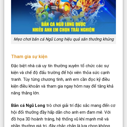
Mẹo chơi bắn cá Ngũ Long hiệu quả săn thưởng khủng
Tham gia sự kiện
Đặc biệt nhà cái uy tín thường xuyên tổ chức các sự
kiện và chế độ đấu trường để hội viên thỏa sức cạnh
tranh. Tùy từng chương tình, anh em cần đọc kỹ điều
kiện điều khoản và tham gia ngay hôm nay để tăng khả
năng thắng lớn.
Bắn cá Ngũ Long
trò chơi giải trí đặc sắc mang đến cơ
hội đổi thưởng đầy hấp dẫn cho anh em đam mê. Với
đồ họa 3D hoành tráng, hệ thống vũ khí mạnh mẽ và
phần thưởng giá trị, đây chắc chắn là lựa chọn không