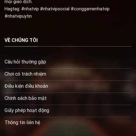
mọi giao dịch.
Hagtag: #nhatvip #nhatvipsocial #conggamenhatvip
#nhatvipuytin
VỀ CHÚNG TÔI
Câu hỏi thường gặp
Chơi có trách nhiệm
Điều kiện điều khoản
Chính sách bảo mật
Giấy phép hoạt động
Thông tin liên hệ