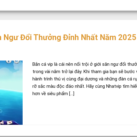
n Ngư Đổi Thưởng Đỉnh Nhất Năm 2025
Bắn cá vip là cái nên nổi trội ở giới săn ngư đổi thư
trong vài năm trở lại đây. Khi tham gia bạn sẽ bước
hành trình thú vị cùng đại dương và những đàn cá r
rỡ sắc màu độc đáo nhất. Hãy cùng Nhatvip tìm hiể
hơn về siêu phẩm […]