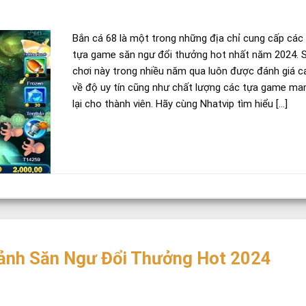
Bắn cá 68 là một trong những địa chỉ cung cấp các
tựa game săn ngư đổi thưởng hot nhất năm 2024. 
chơi này trong nhiều năm qua luôn được đánh giá c
về độ uy tín cũng như chất lượng các tựa game ma
lại cho thành viên. Hãy cùng Nhatvip tìm hiểu […]
Sảnh Săn Ngư Đổi Thưởng Hot 2024