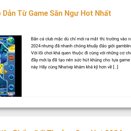
ấp Dẫn Từ Game Săn Ngư Hot Nhất
Bắn cá club mặc dù chỉ mới ra mắt thị trường vào 
2024 nhưng đã nhanh chóng khuấy đảo giới gamblin
Với lối chơi khá quen thuộc đi cùng với những cơ ch
đầy mới lạ đã tạo nên sức hút khủng cho tựa game
này. Hãy cùng Nhatvip khám khá kỹ hơn về […]