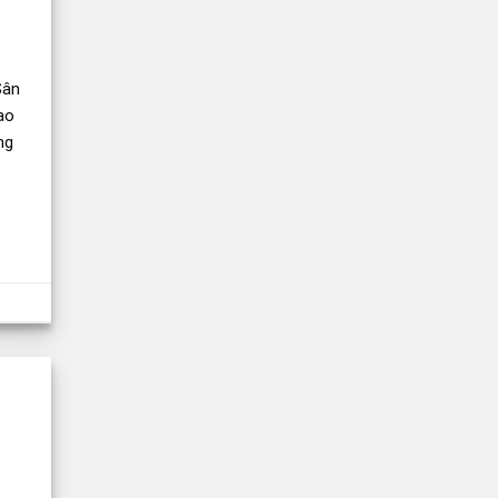
Sân
ao
ng