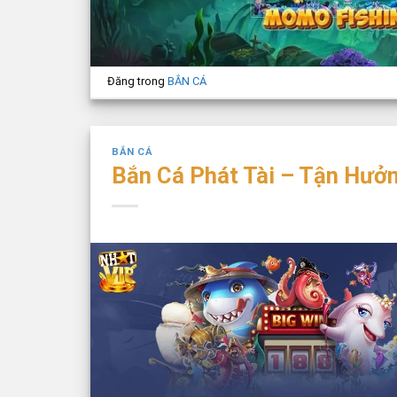
Đăng trong
BẮN CÁ
BẮN CÁ
Bắn Cá Phát Tài – Tận Hưở