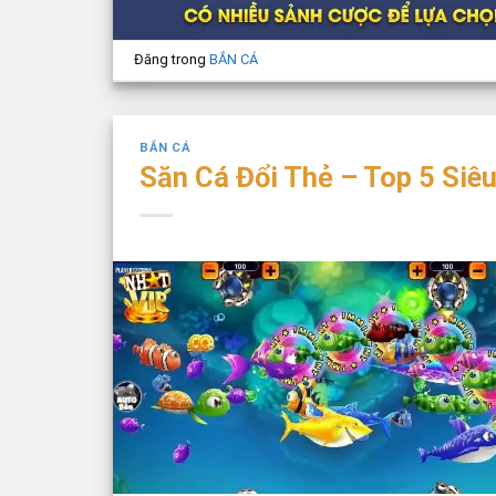
Đăng trong
BẮN CÁ
BẮN CÁ
Săn Cá Đổi Thẻ – Top 5 Siê