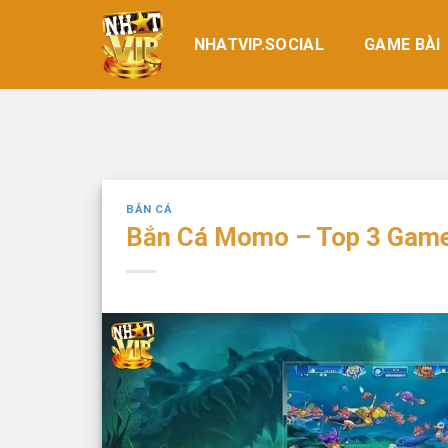
Bỏ
qua
NHATVIP.SOCIAL
GAME BÀI
nội
dung
BẮN CÁ
Bắn Cá Momo – Top 3 Game