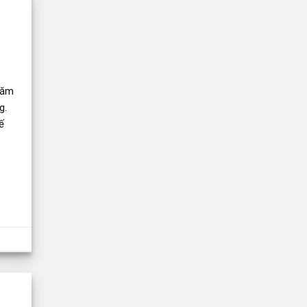
năm
g.
ế