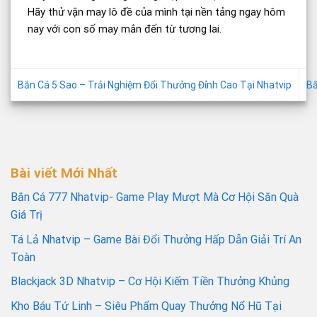
Hãy thử vận may lô đề của mình tại nền tảng ngay hôm
nay với con số may mắn đến từ tương lai.
Bắn Cá 5 Sao – Trải Nghiệm Đổi Thưởng Đỉnh Cao Tại Nhatvip
Bắ
Bài viết Mới Nhất
Bắn Cá 777 Nhatvip- Game Play Mượt Mà Cơ Hội Săn Quà
Giá Trị
Tá Lả Nhatvip – Game Bài Đổi Thưởng Hấp Dẫn Giải Trí An
Toàn
Blackjack 3D Nhatvip – Cơ Hội Kiếm Tiền Thưởng Khủng
Kho Báu Tứ Linh – Siêu Phẩm Quay Thưởng Nổ Hũ Tại