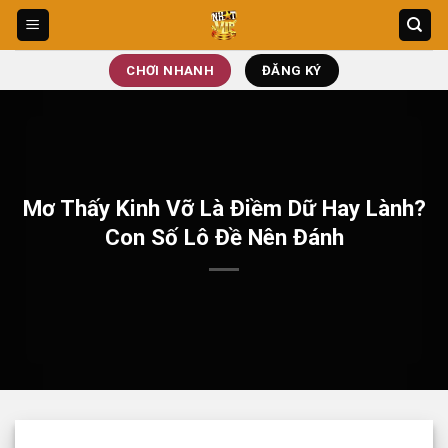
Bỏ
qua
nội
CHƠI NHANH
ĐĂNG KÝ
dung
Mơ Thấy Kinh Vỡ Là Điềm Dữ Hay Lành?
Con Số Lô Đề Nên Đánh