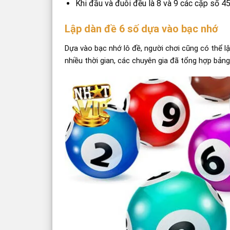
Khi đầu và đuôi đều là 8 và 9 các cặp số 45
Lập dàn đề 6 số dựa vào bạc nhớ
Dựa vào bạc nhớ lô đề, người chơi cũng có thể l
nhiều thời gian, các chuyên gia đã tổng hợp bản