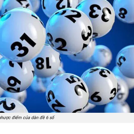
nhược điểm của dàn đề 6 số