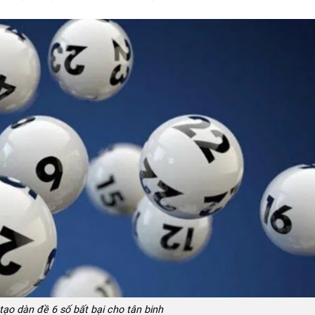
ạo dàn đề 6 số bất bại cho tân binh