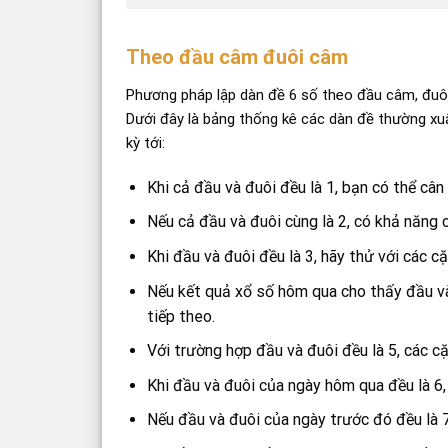
Theo đầu câm đuôi câm
Phương pháp lập dàn đề 6 số theo đầu câm, đuôi 
Dưới đây là bảng thống kê các dàn đề thường xu
kỳ tới:
Khi cả đầu và đuôi đều là 1, bạn có thể cân 
Nếu cả đầu và đuôi cùng là 2, có khả năng c
Khi đầu và đuôi đều là 3, hãy thử với các cặ
Nếu kết quả xổ số hôm qua cho thấy đầu và đ
tiếp theo.
Với trường hợp đầu và đuôi đều là 5, các cặp
Khi đầu và đuôi của ngày hôm qua đều là 6, 
Nếu đầu và đuôi của ngày trước đó đều là 7,