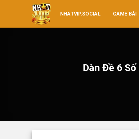
Bỏ
qua
NHATVIP.SOCIAL
GAME BÀI
nội
dung
Dàn Đề 6 Số