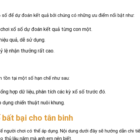
6 số để dự đoán kết quả bởi chúng có những ưu điểm nổi bật như:
c chơi xổ số dự đoán kết quả từng con một.
hiệu quả, dễ sử dụng.
ỷ lệ nhận thưởng rất cao.
n tồn tại một số hạn chế như sau:
ổng hợp dữ liệu, phân tích các kỳ xổ số trước đó.
áp dụng chiến thuật nuôi khung.
bất bại cho tân binh
ể người chơi có thể áp dụng. Nội dung dưới đây sẽ hướng dẫn chi ti
o thủ lâu năm mà anh em nên biết.