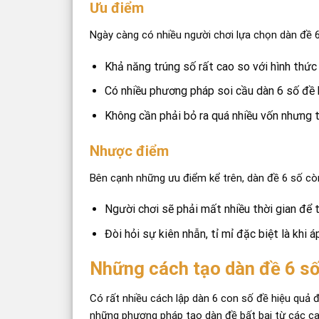
Ưu điểm
Ngày càng có nhiều người chơi lựa chọn dàn đề 
Khả năng trúng số rất cao so với hình thứ
Có nhiều phương pháp soi cầu dàn 6 số đề 
Không cần phải bỏ ra quá nhiều vốn nhưng t
Nhược điểm
Bên cạnh những ưu điểm kể trên, dàn đề 6 số cò
Người chơi sẽ phải mất nhiều thời gian để t
Đòi hỏi sự kiên nhẫn, tỉ mỉ đặc biệt là khi 
Những cách tạo dàn đề 6 số 
Có rất nhiều cách lập dàn 6 con số đề hiệu quả đ
những phương pháp tạo dàn đề bất bại từ các ca