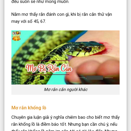
đều suôn sẻ như mong muốn.
Nằm mơ thấy rắn đánh con gì, khi bị rắn cắn thử vận
may với số 45, 67.
Mơ rắn cắn người khác
Mơ rắn khổng lồ
Chuyên gia luận giải ý nghĩa chiêm bao cho biết mơ thấy
rắn khổng lồ là điềm báo tốt. Nhưng bạn cần chú ý, nếu