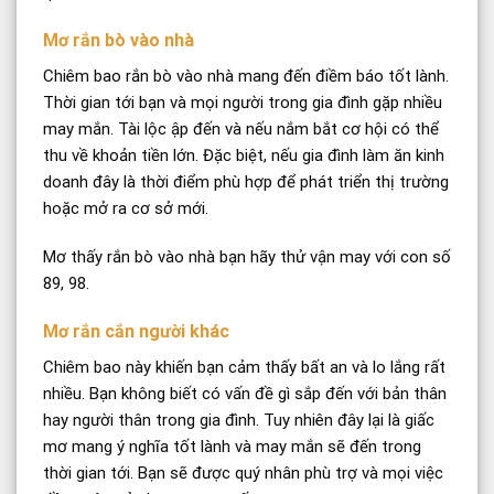
Mơ rắn bò vào nhà
Chiêm bao rắn bò vào nhà mang đến điềm báo tốt lành.
Thời gian tới bạn và mọi người trong gia đình gặp nhiều
may mắn. Tài lộc ập đến và nếu nắm bắt cơ hội có thể
thu về khoản tiền lớn. Đặc biệt, nếu gia đình làm ăn kinh
doanh đây là thời điểm phù hợp để phát triển thị trường
hoặc mở ra cơ sở mới.
Mơ thấy rắn bò vào nhà bạn hãy thử vận may với con số
89, 98.
Mơ rắn cắn người khác
Chiêm bao này khiến bạn cảm thấy bất an và lo lắng rất
nhiều. Bạn không biết có vấn đề gì sắp đến với bản thân
hay người thân trong gia đình. Tuy nhiên đây lại là giấc
mơ mang ý nghĩa tốt lành và may mắn sẽ đến trong
thời gian tới. Bạn sẽ được quý nhân phù trợ và mọi việc