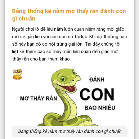
Bảng thống kê nằm mơ thấy rắn đánh con
gì chuẩn
Người chơi lô đề lâu năm luôn quan niệm rằng mỗi giấc
mơ sẽ gắn liền với các con số tài lộc. Khi dự thưởng các
số này bạn có cơ hội trúng giải lớn. Tại đây chúng tôi
liệt kê thêm các số may mắn liên quan đến giấc mơ
thấy rắn cho bạn tham khảo.
Bảng thống kê nằm mơ thấy rắn đánh con gì chuẩn