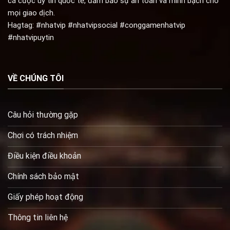
cá cược uy tín quốc tế, đảm bảo sự an toàn và minh bạch cho
mọi giao dịch.
Hagtag: #nhatvip #nhatvipsocial #conggamenhatvip
#nhatvipuytin
VỀ CHÚNG TÔI
Câu hỏi thường gặp
Chơi có trách nhiệm
Điều kiện điều khoản
Chính sách bảo mật
Giấy phép hoạt động
Thông tin liên hệ