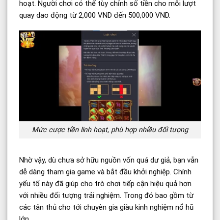
hoạt. Người chơi có thể tùy chỉnh số tiền cho mỗi lượt
quay dao động từ 2,000 VND đến 500,000 VND.
Mức cược tiền linh hoạt, phù hợp nhiều đối tượng
Nhờ vậy, dù chưa sở hữu nguồn vốn quá dư giả, bạn vẫn
dễ dàng tham gia game và bắt đầu khởi nghiệp. Chính
yếu tố này đã giúp cho trò chơi tiếp cận hiệu quả hơn
với nhiều đối tượng trải nghiệm. Trong đó bao gồm từ
các tân thủ cho tới chuyên gia giàu kinh nghiệm nổ hũ
lớn.