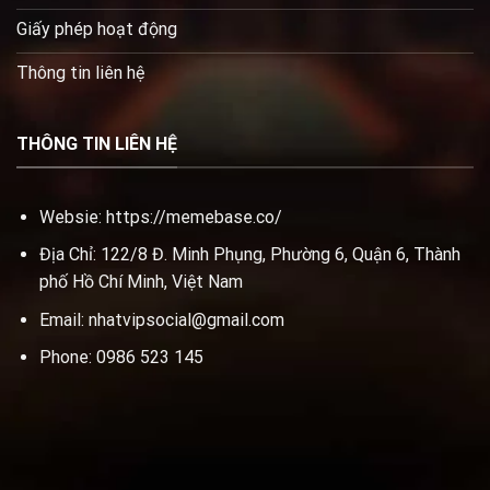
Giấy phép hoạt động
Thông tin liên hệ
THÔNG TIN LIÊN HỆ
Websie:
https://memebase.co/
Địa Chỉ: 122/8 Đ. Minh Phụng, Phường 6, Quận 6, Thành
phố Hồ Chí Minh, Việt Nam
Email:
nhatvipsocial@gmail.com
Phone: 0986 523 145