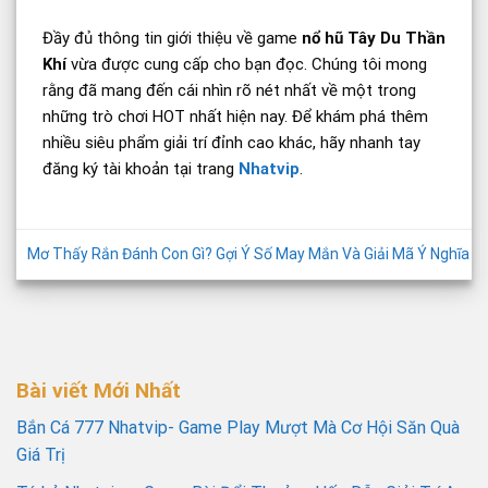
Đầy đủ thông tin giới thiệu về game
nổ hũ Tây Du Thần
Khí
vừa được cung cấp cho bạn đọc. Chúng tôi mong
rằng đã mang đến cái nhìn rõ nét nhất về một trong
những trò chơi HOT nhất hiện nay. Để khám phá thêm
nhiều siêu phẩm giải trí đỉnh cao khác, hãy nhanh tay
đăng ký tài khoản tại trang
Nhatvip
.
Mơ Thấy Rắn Đánh Con Gì? Gợi Ý Số May Mắn Và Giải Mã Ý Nghĩa
Bài viết Mới Nhất
Bắn Cá 777 Nhatvip- Game Play Mượt Mà Cơ Hội Săn Quà
Giá Trị