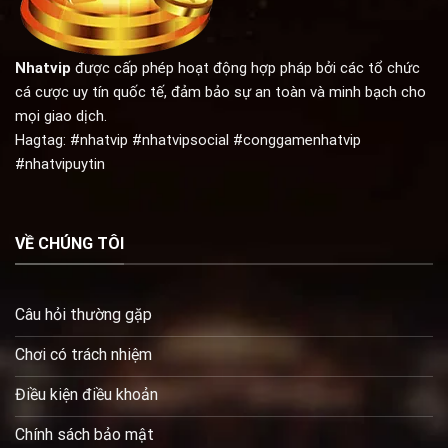
Nhatvip
được cấp phép hoạt động hợp pháp bởi các tổ chức
cá cược uy tín quốc tế, đảm bảo sự an toàn và minh bạch cho
mọi giao dịch.
Hagtag: #nhatvip #nhatvipsocial #conggamenhatvip
#nhatvipuytin
VỀ CHÚNG TÔI
Câu hỏi thường gặp
Chơi có trách nhiệm
Điều kiện điều khoản
Chính sách bảo mật