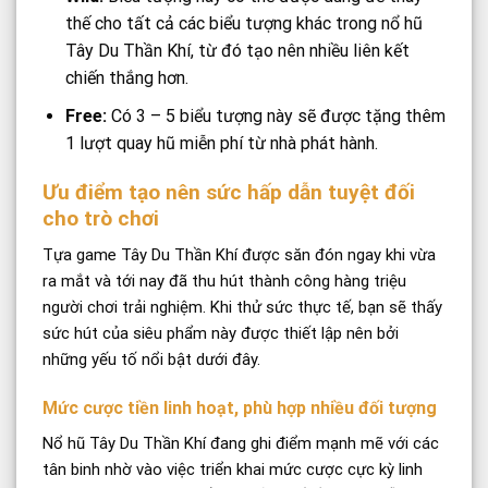
thế cho tất cả các biểu tượng khác trong nổ hũ
Tây Du Thần Khí, từ đó tạo nên nhiều liên kết
chiến thắng hơn.
Free:
Có 3 – 5 biểu tượng này sẽ được tặng thêm
1 lượt quay hũ miễn phí từ nhà phát hành.
Ưu điểm tạo nên sức hấp dẫn tuyệt đối
cho trò chơi
Tựa game Tây Du Thần Khí được săn đón ngay khi vừa
ra mắt và tới nay đã thu hút thành công hàng triệu
người chơi trải nghiệm. Khi thử sức thực tế, bạn sẽ thấy
sức hút của siêu phẩm này được thiết lập nên bởi
những yếu tố nổi bật dưới đây.
Mức cược tiền linh hoạt, phù hợp nhiều đối tượng
Nổ hũ Tây Du Thần Khí đang ghi điểm mạnh mẽ với các
tân binh nhờ vào việc triển khai mức cược cực kỳ linh