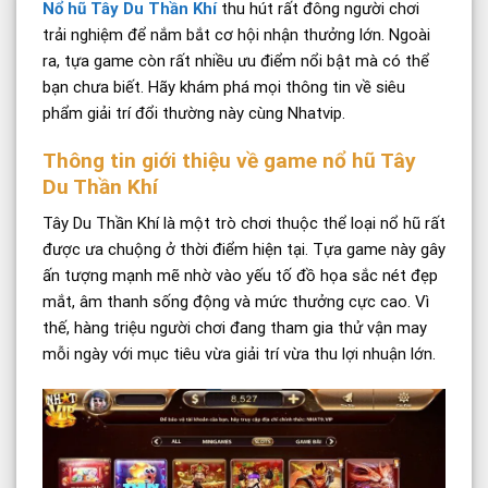
Nổ hũ Tây Du Thần Khí
thu hút rất đông người chơi
trải nghiệm để nắm bắt cơ hội nhận thưởng lớn. Ngoài
ra, tựa game còn rất nhiều ưu điểm nổi bật mà có thể
bạn chưa biết. Hãy khám phá mọi thông tin về siêu
phẩm giải trí đổi thường này cùng Nhatvip.
Thông tin giới thiệu về game nổ hũ Tây
Du Thần Khí
Tây Du Thần Khí là một trò chơi thuộc thể loại nổ hũ rất
được ưa chuộng ở thời điểm hiện tại. Tựa game này gây
ấn tượng mạnh mẽ nhờ vào yếu tố đồ họa sắc nét đẹp
mắt, âm thanh sống động và mức thưởng cực cao. Vì
thế, hàng triệu người chơi đang tham gia thử vận may
mỗi ngày với mục tiêu vừa giải trí vừa thu lợi nhuận lớn.