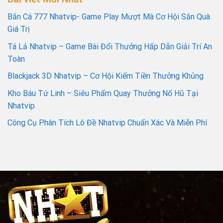
Bắn Cá 777 Nhatvip- Game Play Mượt Mà Cơ Hội Săn Quà
Giá Trị
Tá Lả Nhatvip – Game Bài Đổi Thưởng Hấp Dẫn Giải Trí An
Toàn
Blackjack 3D Nhatvip – Cơ Hội Kiếm Tiền Thưởng Khủng
Kho Báu Tứ Linh – Siêu Phẩm Quay Thưởng Nổ Hũ Tại
Nhatvip
Công Cụ Phân Tích Lô Đề Nhatvip Chuẩn Xác Và Miễn Phí