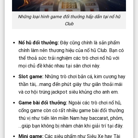
Những loại hình game đổi thưởng hấp dẫn tại nổ hũ
Club
Nổ hũ đổi thưởng:
Đây cũng chính là sản phẩm
chính làm nên thương hiệu của nổ hũ Club. Bạn có
thể thoả sức trải nghiệm các trò chơi nổ hũ với
mọi chủ đề khác nhau tại sân chơi này.
Slot game:
Những trò chơi bắn cá, kim cương hay
thần tài,…mang đến phút giây thư giãn thoải mái
và cơ hội trúng jackpot siêu khủng cho anh em.
Game bài đổi thưởng:
Ngoài các trò chơi nổ hũ,
cổng game còn có rất nhiều game bài đổi thưởng
thú vị như tiến lên miền Nam hay baccarat, phỏm,
…giúp bạn không bị nhàm chán khi giải trí tại đây.
Mini game:
Các siêu phẩm như Siêu Xe hay Tài