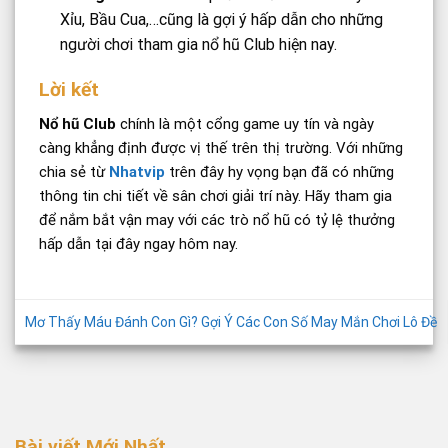
Xỉu, Bầu Cua,…cũng là gợi ý hấp dẫn cho những
người chơi tham gia nổ hũ Club hiện nay.
Lời kết
Nổ hũ Club
chính là một cổng game uy tín và ngày
càng khẳng định được vị thế trên thị trường. Với những
chia sẻ từ
Nhatvip
trên đây hy vọng bạn đã có những
thông tin chi tiết về sân chơi giải trí này. Hãy tham gia
để nắm bắt vận may với các trò nổ hũ có tỷ lệ thưởng
hấp dẫn tại đây ngay hôm nay.
Mơ Thấy Máu Đánh Con Gì? Gợi Ý Các Con Số May Mắn Chơi Lô Đề
Bài viết Mới Nhất