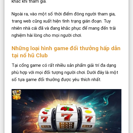
khác khi tham gia.
Ngoài ra, vào một số thời điểm đông người tham gia,
trang web cũng xuất hiện tình trạng gián đoạn. Tuy
nhiên nhà cái đã và đang khắc phục để mang đến trải
nghiệm hài lòng cho mọi người chơi.
Những loại hình game đổi thưởng hấp dẫn
tại nổ hũ Club
Tại cổng game có rất nhiều sản phẩm giải trí đa dạng
phù hợp với mọi đối tượng người chơi. Dưới đây là một
số tựa game đổi thưởng được yêu thích nhất.